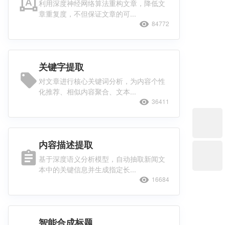
format_shapes
利用深度神经网络算法重构文章，降低文
章重复度，不但保证文章的可...
visibility
84772
关键字提取
local_offer
对文章进行核心关键词分析，为内容个性
化推荐、相似内容聚合、文本...
visibility
36411
内容描述提取
assignment
基于深度语义分析模型，自动抽取新闻文
本中的关键信息并生成指定长...
visibility
16684
智能合成标题