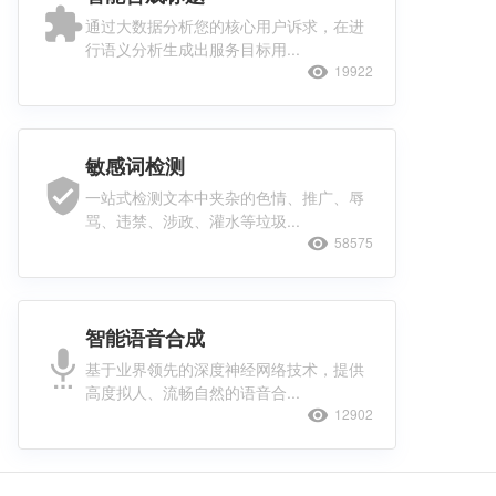
extension
通过大数据分析您的核心用户诉求，在进
行语义分析生成出服务目标用...
visibility
19922
敏感词检测
verified_user
一站式检测文本中夹杂的色情、推广、辱
骂、违禁、涉政、灌水等垃圾...
visibility
58575
智能语音合成
settings_voice
基于业界领先的深度神经网络技术，提供
高度拟人、流畅自然的语音合...
visibility
12902